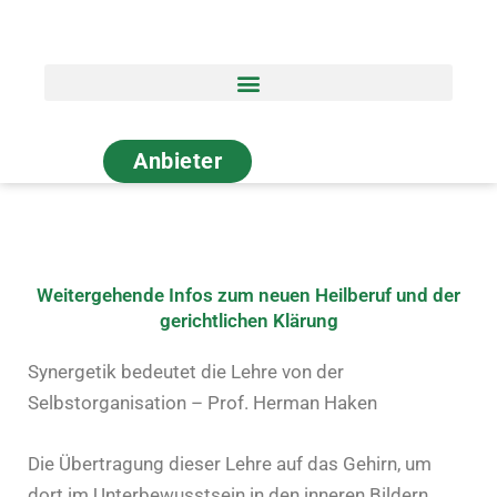
Zum
Inhalt
springen
Anbieter
Weitergehende Infos zum neuen Heilberuf und der
gerichtlichen Klärung
Synergetik bedeutet die Lehre von der
Selbstorganisation – Prof. Herman Haken
Die Übertragung dieser Lehre auf das Gehirn, um
dort im Unterbewusstsein in den inneren Bildern